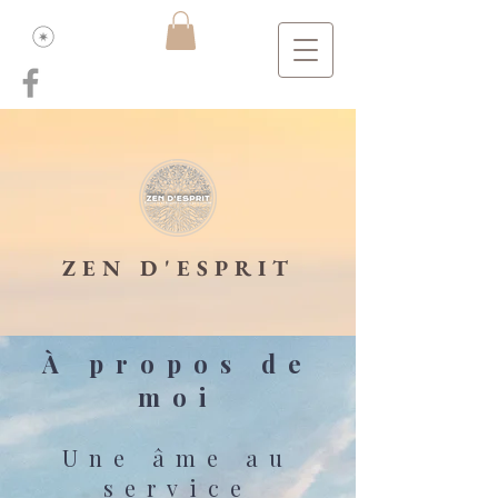
ZEN D'ESPRIT
À propos de
moi
Une âme au
service