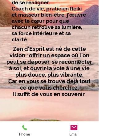
de se réaligner.
Coach de vie, praticien Reiki
et masseur bien-être, j'œuvre
avec le cœur pour que
chacun retrouve sa lumière,
sa force intérieure et sa
clarté.
Zen d'Esprit est né de cette
vision : offrir un espace où l'on
peut se déposer, se reconnecter
à soi, et ouvrir la voie à une vie
plus douce, plus vibrante.
Car en vous se trouve déjà tout
ce que vous cherchez.
Il suffit de vous en souvenir.
Phone
Email